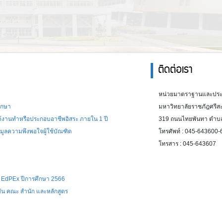
ติดต่อเรา
7
หน่วยมาตราฐานและประ
ึกษา
มหาวิทยาลัยราชภัฎศรีส
ได้งานทำหรือประกอบอาชีพอิสระ ภายใน 1 ปี
319 ถนนไทยพันทา ตำบลโพ
มูลความพึงพอใจผู้ใช้บัณฑิต
โทรศัพท์ : 045-643600-
โทรสาร : 045-643607
EdPEx ปีการศึกษา 2566
ัน คณะ สำนัก และหลักสูตร